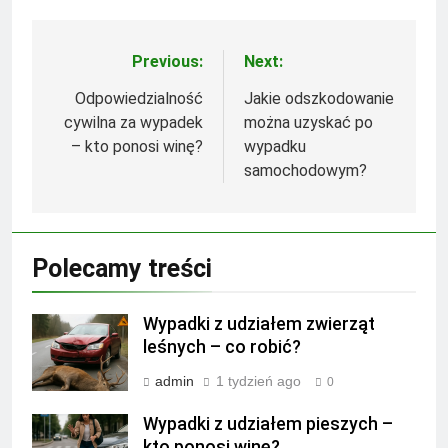
Previous:
Next:
Nawigacja
wpisu
Odpowiedzialność
Jakie odszkodowanie
cywilna za wypadek
można uzyskać po
– kto ponosi winę?
wypadku
samochodowym?
Polecamy treści
Wypadki z udziałem zwierząt
leśnych – co robić?
admin
1 tydzień ago
0
Wypadki z udziałem pieszych –
kto ponosi winę?