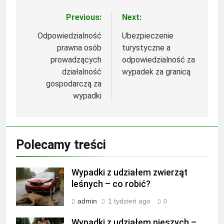
Previous:
Next:
Nawigacja
wpisu
Odpowiedzialność
Ubezpieczenie
prawna osób
turystyczne a
prowadzących
odpowiedzialność za
działalność
wypadek za granicą
gospodarczą za
wypadki
Polecamy treści
Wypadki z udziałem zwierząt
leśnych – co robić?
admin
1 tydzień ago
0
Wypadki z udziałem pieszych –