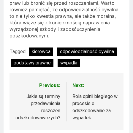
praw lub bronić się przed roszczeniami. Warto
również pamiętać, że odpowiedzialność cywilna
to nie tylko kwestia prawna, ale także moralna,
która wiąże się z koniecznością naprawienia
wyrządzonej szkody i zadośćuczynienia
poszkodowanym.
Tagged:
kierowca
odpowiedzialność cywilna
podstawy prawne
wypadki
Previous:
Next:
Nawigacja
wpisu
Jakie są terminy
Rola opinii biegłego w
przedawnienia
procesie o
roszczeń
odszkodowanie za
odszkodowawczych?
wypadek