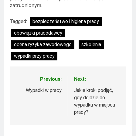
zatrudnionym.
Tagged:
bezpieczeństwo i higiena pracy
obowiązki pracodawcy
ocena ryzyka zawodowego
szkolenia
wypadki przy pracy
Previous:
Next:
Nawigacja
wpisu
Wypadki w pracy
Jakie kroki podjąć,
gdy dojdzie do
wypadku w miejscu
pracy?