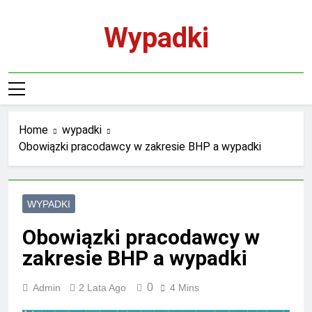
Skip
to
Wypadki
content
Home
wypadki
Obowiązki pracodawcy w zakresie BHP a wypadki
WYPADKI
Obowiązki pracodawcy w
zakresie BHP a wypadki
0
Admin
2 Lata Ago
4 Mins