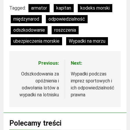
Tagged:
armator
kapitan
kodeks morski
międzynarod
odpowiedzialność
odszkodowanie
roszczenia
ubezpieczenia morskie
Wypadki na morzu
Previous:
Next:
Nawigacja
wpisu
Odszkodowania za
Wypadki podczas
opóźnienia i
imprez sportowych i
odwołania lotów a
ich odpowiedzialność
wypadki na lotnisku
prawna
Polecamy treści