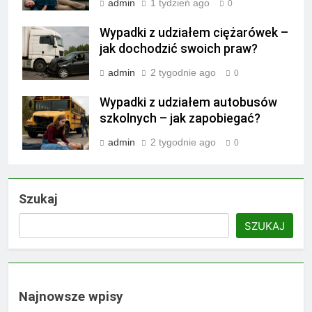
admin
1 tydzień ago
0
Wypadki z udziałem ciężarówek –
jak dochodzić swoich praw?
admin
2 tygodnie ago
0
Wypadki z udziałem autobusów
szkolnych – jak zapobiegać?
admin
2 tygodnie ago
0
Szukaj
SZUKAJ
Najnowsze wpisy