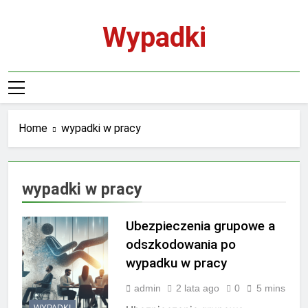
Skip
to
Wypadki
content
Home
wypadki w pracy
wypadki w pracy
Ubezpieczenia grupowe a
odszkodowania po
wypadku w pracy
admin
2 lata ago
0
5 mins
WYPADKI