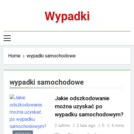
Skip
to
Wypadki
content
Home
wypadki samochodowe
wypadki samochodowe
Jakie odszkodowanie
można uzyskać po
wypadku samochodowym?
admin
2 lata ago
0
4 mins
WYPADKI