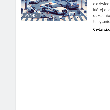
dla świad
której ob
dokładnie
WYPADKI
to pytani
Czytaj wię