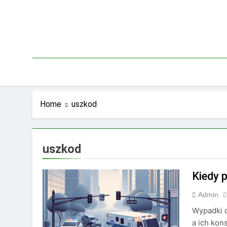
Skip
to
content
Home
uszkod
uszkod
Kiedy 
Admin
Wypadki 
a ich kon