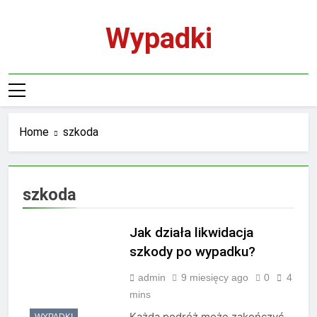
Skip
to
Wypadki
content
Home
szkoda
szkoda
Jak działa likwidacja
szkody po wypadku?
admin
9 miesięcy ago
0
4
mins
Każda podróż może zakończyć
WYPADKI