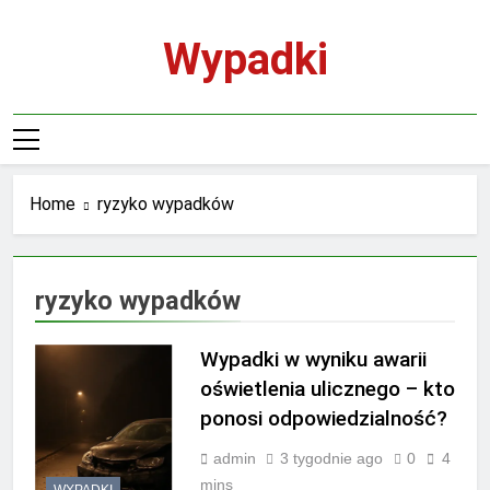
Skip
to
Wypadki
content
Home
ryzyko wypadków
ryzyko wypadków
Wypadki w wyniku awarii
oświetlenia ulicznego – kto
ponosi odpowiedzialność?
admin
3 tygodnie ago
0
4
mins
WYPADKI