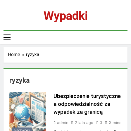
Skip
to
Wypadki
content
Home
ryzyka
ryzyka
Ubezpieczenie turystyczne
a odpowiedzialność za
wypadek za granicą
admin
2 lata ago
0
3 mins
WYPADKI