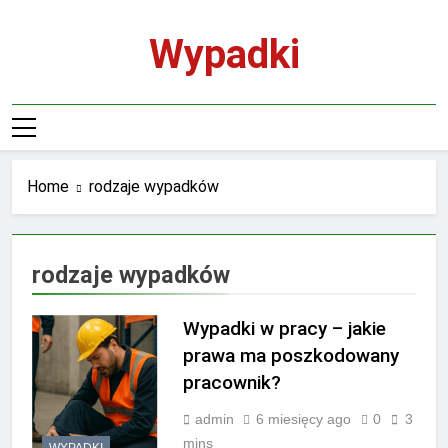
Skip
to
Wypadki
content
Home
rodzaje wypadków
rodzaje wypadków
Wypadki w pracy – jakie
prawa ma poszkodowany
pracownik?
admin
6 miesięcy ago
0
3
mins
WYPADKI