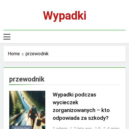
Skip
to
Wypadki
content
Home
przewodnik
przewodnik
Wypadki podczas
wycieczek
zorganizowanych – kto
odpowiada za szkody?
admin
2 lata ago
0
4 mins
WYPADKI