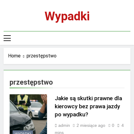
Skip
to
Wypadki
content
Home
przestępstwo
przestępstwo
Jakie są skutki prawne dla
kierowcy bez prawa jazdy
po wypadku?
admin
2 miesiące ago
0
4
mins
WYPADKI