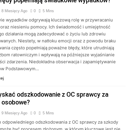
błędy popełniają świadkowie wypadków?
8 Miesięcy Ago
0
5 Mins
ie wypadków odgrywają kluczową rolę w przywracaniu
oraz niesieniu pomocy. Ich świadomość i umiejętność
o działania mogą zadecydować o życiu lub zdrowiu
anych. Niestety, w natłoku emocji oraz z powodu braku
ania często popełniają poważne błędy, które utrudniają
żbom ratowniczym i wpływają na późniejsze wyjaśnianie
ści zdarzenia. Niedokładna obserwacja i zapamiętywanie
łów Podstawowym…
cej
yskać odszkodowanie z OC sprawcy za
y osobowe?
9 Miesięcy Ago
0
5 Mins
e odpowiedniego odszkodowania z OC sprawcy za szkody
może być procesem złożonym, w którym kluczowe jest nie