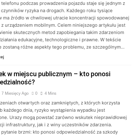
telefonu podczas prowadzenia pojazdu staje się jednym z
czynników ryzyka na drogach. Każdego roku tysiące
 ma źródło w chwilowej utracie koncentracji spowodowanej
ą z urządzeniem mobilnym. Celem niniejszego artykułu jest
wienie skutecznych metod zapobiegania takim zdarzeniom
ziałania edukacyjne, technologiczne i prawne. W tekście
 zostaną różne aspekty tego problemu, ze szczególnym…
cej
k w miejscu publicznym – kto ponosi
edzialność?
7 Miesięcy Ago
0
4 Mins
zeniach otwartych oraz zamkniętych, z których korzysta
b każdego dnia, ryzyko wystąpienia wypadku jest
ione. Urazy mogą powstać zarówno wskutek nieprawidłowej
ji infrastruktury, jak i z winy uczestników zdarzenia.
pytanie brzmi: kto ponosi odpowiedzialność za szkody