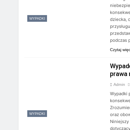
niebezpi
konsekwen
dziecka, 
WYPADKI
przysług
przedstaw
podczas 
Czytaj wię
Wypade
prawa 
Admin
Wypadki 
konsekwen
Zrozumie
oraz obow
WYPADKI
Niniejszy
dotycząc