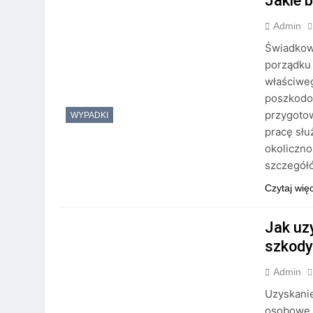
Jakie 
Admin
Świadkow
porządku 
właściweg
poszkodow
przygotow
WYPADKI
pracę słu
okoliczno
szczegó
Czytaj wię
Jak uz
szkod
Admin
Uzyskani
osobowe 