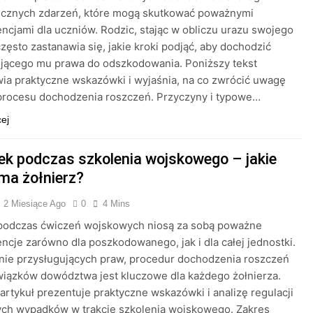
ecznych zdarzeń, które mogą skutkować poważnymi
cjami dla uczniów. Rodzic, stając w obliczu urazu swojego
często zastanawia się, jakie kroki podjąć, aby dochodzić
ującego mu prawa do odszkodowania. Poniższy tekst
ia praktyczne wskazówki i wyjaśnia, na co zwrócić uwagę
procesu dochodzenia roszczeń. Przyczyny i typowe…
cej
k podczas szkolenia wojskowego – jakie
ma żołnierz?
2 Miesiące Ago
0
4 Mins
podczas ćwiczeń wojskowych niosą za sobą poważne
cje zarówno dla poszkodowanego, jak i dla całej jednostki.
nie przysługujących praw, procedur dochodzenia roszczeń
iązków dowództwa jest kluczowe dla każdego żołnierza.
 artykuł prezentuje praktyczne wskazówki i analizę regulacji
ych wypadków w trakcie szkolenia wojskowego. Zakres