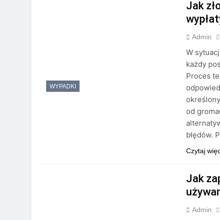
Jak zł
wypłat
Admin
W sytuacj
każdy pos
Proces te
odpowiedn
WYPADKI
określony
od gromad
alternaty
błędów. 
Czytaj wię
Jak za
używan
Admin