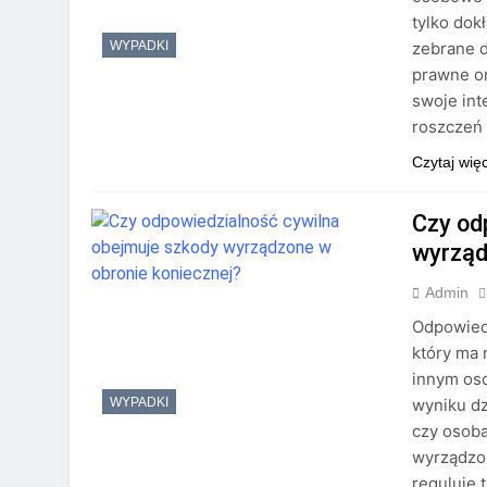
tylko dok
zebrane 
WYPADKI
prawne or
swoje in
roszczeń
Czytaj wię
Czy od
wyrząd
Admin
Odpowied
który ma
innym os
wyniku dz
WYPADKI
czy osoba
wyrządzon
reguluje 