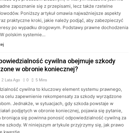
ładne zapoznanie się z przepisami, lecz także rzetelne
dowodów. Poniższy artykuł omawia najważniejsze aspekty
az praktyczne kroki, jakie należy podjąć, aby zabezpieczyć
teresy po wypadku drogowym. Podstawy prawne dochodzenia
 W polskim systemie…
cej
powiedzialność cywilna obejmuje szkody
zone w obronie koniecznej?
2 Lata Ago
0
5 Mins
zialność cywilna to kluczowy element systemu prawnego,
 na celu zapewnienie rekompensaty za szkody wyrządzone
obom. Jednakże, w sytuacjach, gdy szkoda powstaje w
iałań podjętych w obronie koniecznej, pojawia się pytanie,
 broniąca się powinna ponosić odpowiedzialność cywilną za
e szkody. W niniejszym artykule przyjrzymy się, jak prawo
te kwestie…