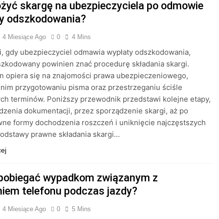
ożyć skargę na ubezpieczyciela po odmowie
y odszkodowania?
4 Miesiące Ago
0
4 Mins
i, gdy ubezpieczyciel odmawia wypłaty odszkodowania,
zkodowany powinien znać procedurę składania skargi.
n opiera się na znajomości prawa ubezpieczeniowego,
im przygotowaniu pisma oraz przestrzeganiu ściśle
ch terminów. Poniższy przewodnik przedstawi kolejne etapy,
zenia dokumentacji, przez sporządzenie skargi, aż po
wne formy dochodzenia roszczeń i uniknięcie najczęstszych
Podstawy prawne składania skargi…
cej
pobiegać wypadkom związanym z
iem telefonu podczas jazdy?
4 Miesiące Ago
0
5 Mins