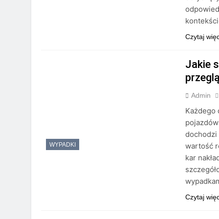
odpowied
kontekśc
Czytaj wię
Jakie 
przegl
Admin
Każdego d
pojazdów 
dochodzi 
wartość 
WYPADKI
kar nakła
szczegóło
wypadkam
Czytaj wię