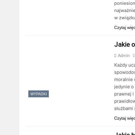
poniesio
najważni
w związk
Czytaj wię
Jakie 
Admin
Każdy ucz
spowodowa
moralnie
jedynie o
prawnej i
WYPADKI
prawidłow
służbami
Czytaj wię