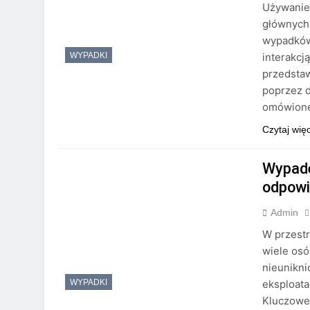
Używanie 
głównych 
wypadków
interakcj
WYPADKI
przedsta
poprzez d
omówione
Czytaj wię
Wypade
odpowi
Admin
W przestr
wiele osó
nieunikn
eksploatac
WYPADKI
Kluczowe 