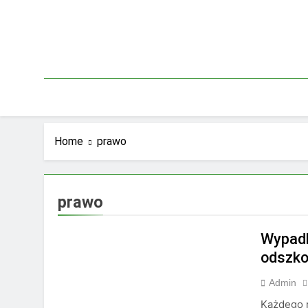
Skip
to
content
Home
prawo
prawo
Wypadk
odszk
Admin
Każdego 