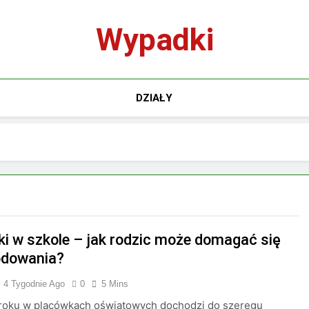
Wypadki
DZIAŁY
i w szkole – jak rodzic może domagać się
odowania?
4 Tygodnie Ago
0
5 Mins
roku w placówkach oświatowych dochodzi do szeregu