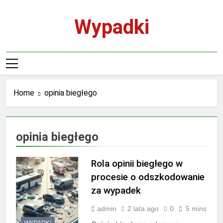
Skip
to
Wypadki
content
Home
opinia biegłego
opinia biegłego
Rola opinii biegłego w
procesie o odszkodowanie
za wypadek
admin
2 lata ago
0
5 mins
WYPADKI