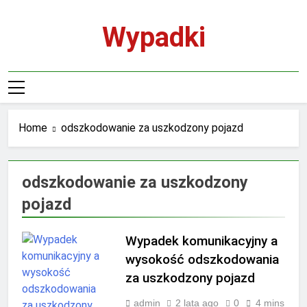
Skip
to
Wypadki
content
Home
odszkodowanie za uszkodzony pojazd
odszkodowanie za uszkodzony
pojazd
Wypadek komunikacyjny a
wysokość odszkodowania
za uszkodzony pojazd
admin
2 lata ago
0
4 mins