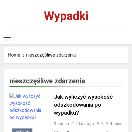
Skip
to
Wypadki
content
Home
nieszczęśliwe zdarzenia
nieszczęśliwe zdarzenia
Jak wyliczyć wysokość
odszkodowania po
wypadku?
admin
2 lata ago
0
4 mins
WYPADKI