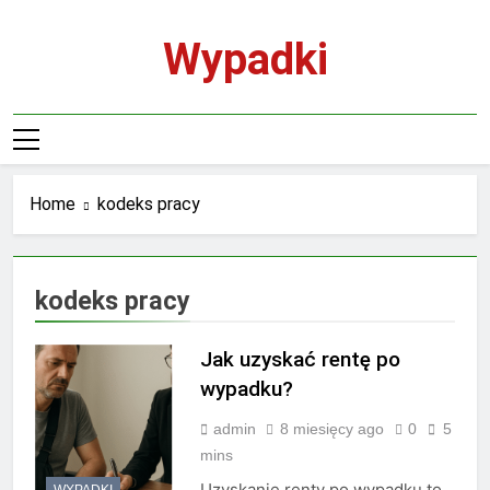
Skip
to
Wypadki
content
Home
kodeks pracy
kodeks pracy
Jak uzyskać rentę po
wypadku?
admin
8 miesięcy ago
0
5
mins
Uzyskanie renty po wypadku to
WYPADKI