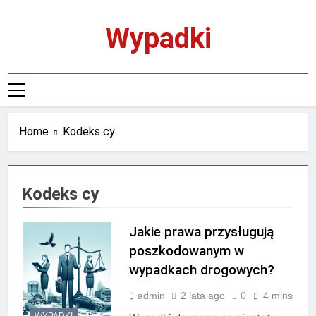
Skip
to
Wypadki
content
Home
Kodeks cy
Kodeks cy
Jakie prawa przysługują
poszkodowanym w
wypadkach drogowych?
admin
2 lata ago
0
4 mins
WYPADKI