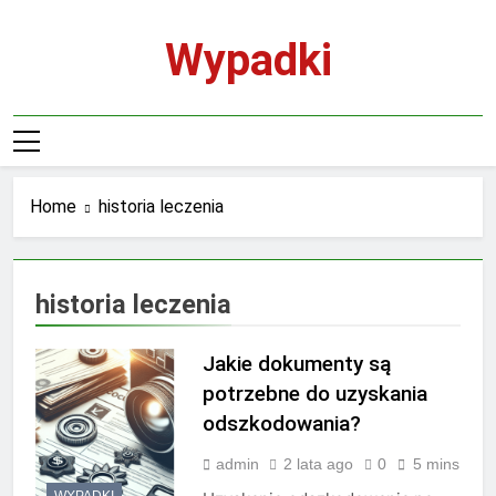
Skip
to
Wypadki
content
Home
historia leczenia
historia leczenia
Jakie dokumenty są
potrzebne do uzyskania
odszkodowania?
admin
2 lata ago
0
5 mins
WYPADKI